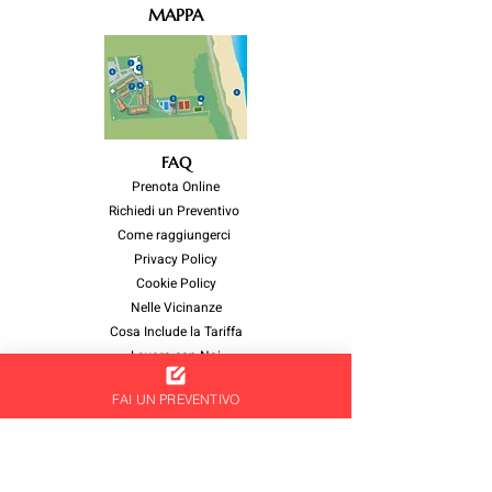
MAPPA
FAQ
Prenota Online
Richiedi un Preventivo
Come raggiungerci
Privacy Policy
Cookie Policy
Nelle Vicinanze
Cosa Include la Tariffa
Lavora con Noi
Politiche per parità di genere
FAI UN PREVENTIVO
Premio Welcome
NEWSLETTER
Iscriviti