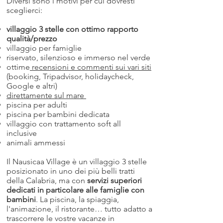
Diversi sono i motivi per cui dovresti
sceglierci:
villaggio 3 stelle con ottimo rapporto
qualità/prezzo
villaggio per famiglie
riservato, silenzioso e immerso nel verde
ottime
recensioni e commenti sui vari siti
(booking, Tripadvisor, holidaycheck,
Google e altri)
direttamente sul mare
piscina per adulti
piscina per bambini dedicata
villaggio con trattamento soft all
inclusive
animali ammessi
Il Nausicaa Village è un villaggio 3 stelle
posizionato in uno dei più belli tratti
della Calabria, ma con
servizi superiori
dedicati in particolare alle famiglie con
bambini
. La piscina, la spiaggia,
l'animazione, il ristorante… tutto adatto a
trascorrere le vostre vacanze in