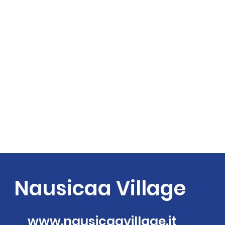
Nausicaa Village
www.nausicaavillage.it