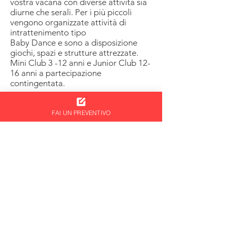
vostra vacana con diverse attività sia
diurne che serali. Per i più piccoli
vengono organizzate attività di
intrattenimento tipo
Baby Dance e sono a disposizione
giochi, spazi e strutture attrezzate.
Mini Club 3 -12 anni e Junior Club 12-
16 anni a partecipazione
contingentata.
Biberoneria:
FAI UN PREVENTIVO
disponibile piccola area preparazione
pasti presso il ristorante per bambini
0/3 anni,
dispone di cucina attrezzata con
scaldabiberon, microonde, frullatore,
frigorifero, piastre elettriche, utensili,
vengono forniti alimenti base quali ad
esempio pastina, brodo vegetale,
passati di verdure.